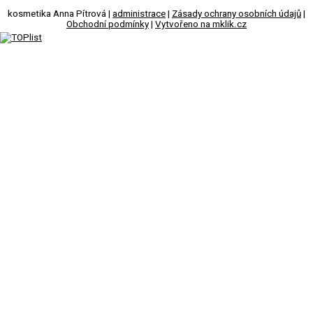
kosmetika Anna Pítrová |
administrace
|
Zásady ochrany osobních údajů
|
Obchodní podmínky
|
Vytvořeno na mklik.cz